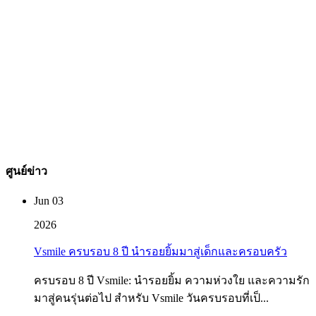
เรากำลังมองหาผู้มีความสามารถใหม่ๆ ที่จะช่วยเราในการ
ขยายกลุ่มลูกค้าไปยังประเทศต่างๆ ทั่วโลก ให้โอกาสคุณในการ
เป็นหนึ่งในผู้จัดจำหน่ายในพื้นที่ของคุณ เรารับประกันว่าแต่ละ
ตลาดจะเข้าถึงแต่ละตลาดได้อย่างไร เพียงโทรหาเราหรือส่ง
อีเมลพร้อมโปรไฟล์บริษัทและลิงก์เว็บไซต์ของคุณ แล้วเราจะ
ติดต่อกลับพร้อมรายละเอียดเกี่ยวกับการเป็นหุ้นส่วนในไม่ช้า
View More >>
ศูนย์ข่าว
Jun 03
2026
Vsmile ครบรอบ 8 ปี นำรอยยิ้มมาสู่เด็กและครอบครัว
ครบรอบ 8 ปี Vsmile: นำรอยยิ้ม ความห่วงใย และความรัก
มาสู่คนรุ่นต่อไป สำหรับ Vsmile วันครบรอบที่เป็...