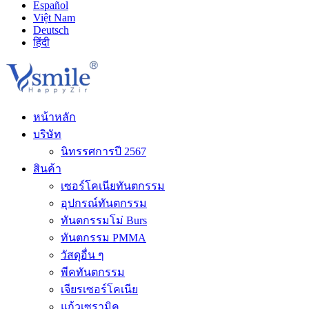
Español
Việt Nam
Deutsch
हिंदी
หน้าหลัก
บริษัท
นิทรรศการปี 2567
สินค้า
เซอร์โคเนียทันตกรรม
อุปกรณ์ทันตกรรม
ทันตกรรมโม่ Burs
ทันตกรรม PMMA
วัสดุอื่น ๆ
พีคทันตกรรม
เจียรเซอร์โคเนีย
แก้วเซรามิค